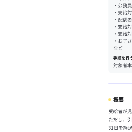
・公務員
・支給対
・配偶者
・支給対
・支給対
・お子さ
など
手続を行
対象者本
概要
受給者が児
ただし、引
31日を経