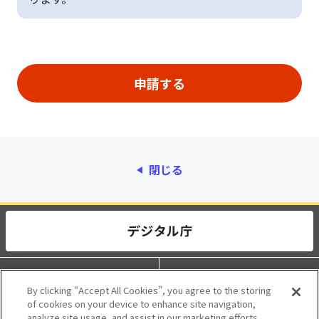
閉じる
動作環境
個人情報保護
By clicking “Accept All Cookies”, you agree to the storing
of cookies on your device to enhance site navigation,
利用規約
アクセシビリティ
analyze site usage, and assist in our marketing efforts.