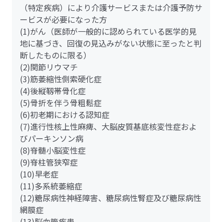
（特定疾病）により介護サービスまたは介護予防サ
ービスが必要になった方
(1)がん（医師が一般的に認められている医学的見
地に基づき、回復の見込みがない状態に至ったと判
断したものに限る）
(2)関節リウマチ
(3)筋萎縮性側索硬化症
(4)後縦靱帯骨化症
(5)骨折を伴う骨粗鬆症
(6)初老期における認知症
(7)進行性核上性麻痺、大脳皮質基底核変性症およ
びパーキンソン病
(8)脊髄小脳変性症
(9)脊柱管狭窄症
(10)早老症
(11)多系統萎縮症
(12)糖尿病性神経障害、糖尿病性腎症及び糖尿病性
網膜症
(13)脳血管疾患