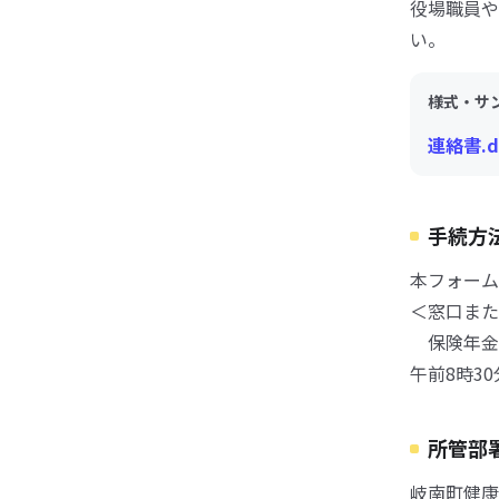
役場職員や
い。
様式・サ
連絡書.d
手続方
本フォーム
＜窓口また
保険年金
午前8時3
所管部
岐南町健康