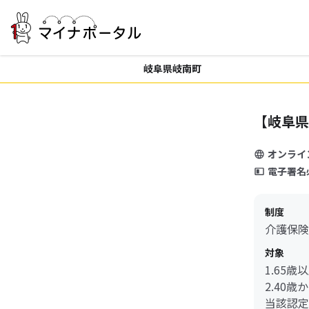
岐阜県岐南町
【岐阜県
オンライ
電子署名
制度
介護保険
対象
1.65
2.40
当該認定