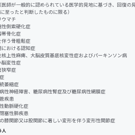
ん（医師が一般的に認められている医学的見地に基づき、回復の
に至ったと判断したものに限る）
節リウマチ
萎縮性側索硬化症
縦靱帯骨化症
折を伴う骨粗鬆症
老期における認知症
行性核上性麻痺、大脳皮質基底核変性症およびパーキンソン病
髄小脳変性症
柱管狭窄症
老症
系統萎縮症
糖尿病性神経障害、糖尿病性腎症及び糖尿病性網膜症
血管疾患
閉塞性動脈硬化症
慢性閉塞性肺疾患
両側の膝関節又は股関節に著しい変形を伴う変形性関節症
う人