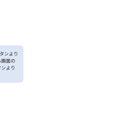
タンより
も画面の
タンより