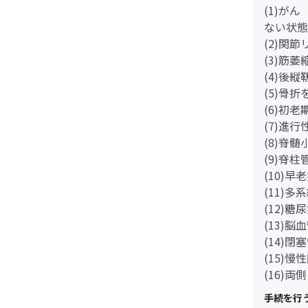
(1)が
ない状態
(2)関
(3)筋
(4)後
(5)骨
(6)初
(7)進
(8)脊
(9)脊
(10)早
(11)多
(12)
(13)脳
(14)
(15)
(16)
手続を行