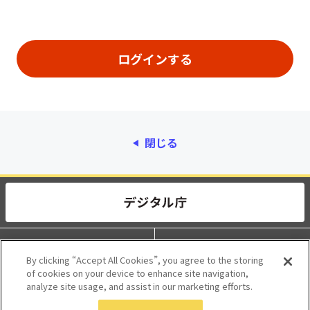
閉じる
動作環境
個人情報保護
By clicking “Accept All Cookies”, you agree to the storing
of cookies on your device to enhance site navigation,
利用規約
アクセシビリティ
analyze site usage, and assist in our marketing efforts.