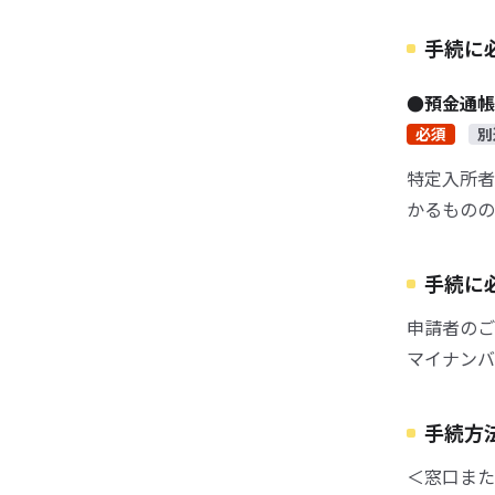
手続に
●預金通
必須
別
特定入所者
かるものの
手続に
申請者のご
マイナンバ
手続方
＜窓口また