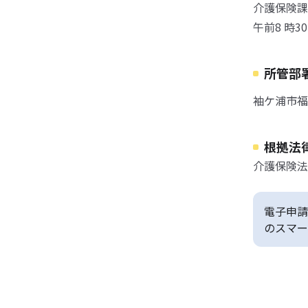
介護保険課
午前8 時
所管部
袖ケ浦市福
根拠法
介護保険法
電子申請
のスマー