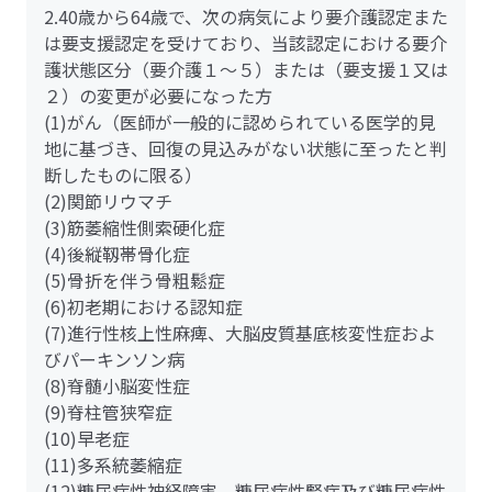
2.40歳から64歳で、次の病気により要介護認定また
は要支援認定を受けており、当該認定における要介
護状態区分（要介護１～５）または（要支援１又は
２）の変更が必要になった方
(1)がん（医師が一般的に認められている医学的見
地に基づき、回復の見込みがない状態に至ったと判
断したものに限る）
(2)関節リウマチ
(3)筋萎縮性側索硬化症
(4)後縦靱帯骨化症
(5)骨折を伴う骨粗鬆症
(6)初老期における認知症
(7)進行性核上性麻痺、大脳皮質基底核変性症およ
びパーキンソン病
(8)脊髄小脳変性症
(9)脊柱管狭窄症
(10)早老症
(11)多系統萎縮症
(12)糖尿病性神経障害、糖尿病性腎症及び糖尿病性