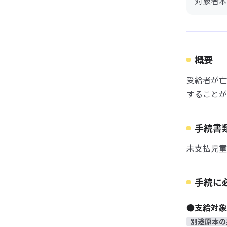
対象者本
概要
受給者が亡
することが
手続書
未支払児童
手続に
●支給対象
別途原本の