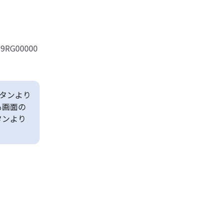
019RG00000
タンより
も画面の
タンより