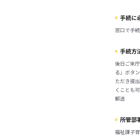
手続に
窓口で手続
手続方
後日ご来庁
る」ボタン
ただき提出
くことも可
郵送
所管部
福祉課子育