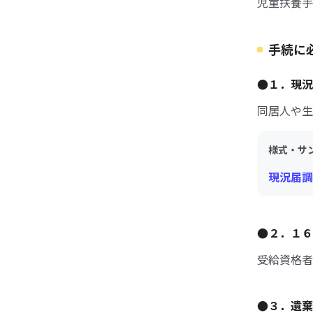
児童扶養手
手続に
●１．現況
同居人や生
様式・サ
現況届調書
●２．１６
受給資格者
●３．遺棄