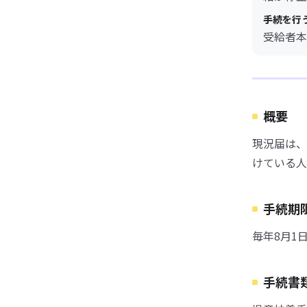
手続を行
受給者本
概要
現況届は、
けている人
手続期
毎年8月1
手続書