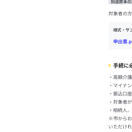
別途原本の
対象者の方
様式・サ
申出書.p
手続に
・高額介護
・マイナン
・振込口座
・対象者が
・相続人、
※市からお
いただけれ