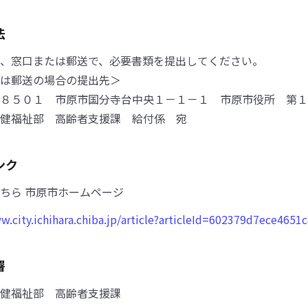
法
、窓口または郵送で、必要書類を提出してください。
は郵送の場合の提出先＞
８５０１ 市原市国分寺台中央１－１－１ 市原市役所 第１
健福祉部 高齢者支援課 給付係 宛
ンク
ちら 市原市ホームページ
w.city.ichihara.chiba.jp/article?articleId=602379d7ece4651
署
健福祉部 高齢者支援課