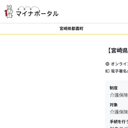
宮崎県都農町
【宮崎県
オンライ
電子署名
制度
介護保険
対象
介護保険
手続を行