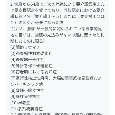
2.40歳から64歳で、次の病気により要介護認定また
は要支援認定を受けており、当該認定における要介
護状態区分（要介護１～５）または（要支援１又は
２）の変更が必要になった方
(1)がん（医師が一般的に認められている医学的見
地に基づき、回復の見込みがない状態に至ったと判
断したものに限る）
(2)関節リウマチ
(3)筋萎縮性側索硬化症
(4)後縦靱帯骨化症
(5)骨折を伴う骨粗鬆症
(6)初老期における認知症
(7)進行性核上性麻痺、大脳皮質基底核変性症およ
びパーキンソン病
(8)脊髄小脳変性症
(9)脊柱管狭窄症
(10)早老症
(11)多系統萎縮症
(12)糖尿病性神経障害、糖尿病性腎症及び糖尿病性