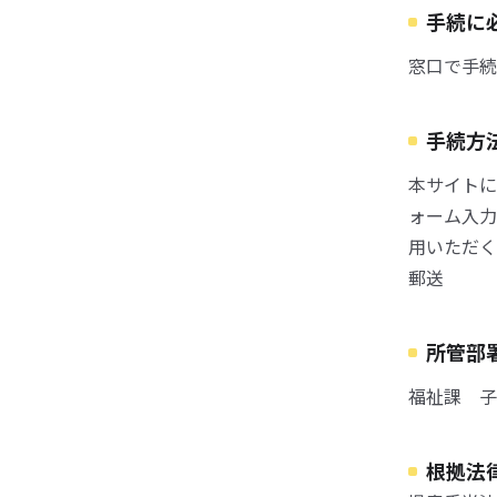
手続に
窓口で手続
手続方
本サイトに
ォーム入力
用いただく
郵送
所管部
福祉課 子
根拠法