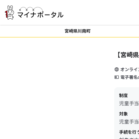
宮崎県川南町
【宮崎県
オンライ
電子署名
制度
児童手当
対象
児童手当
手続を行