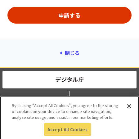
閉じる
動作環境
個人情報保護
By clicking “Accept All Cookies”, you agree to the storing
of cookies on your device to enhance site navigation,
利用規約
アクセシビリティ
analyze site usage, and assist in our marketing efforts.
Accept All Cookies
© 2017 Digital Agency, Government of Japan.