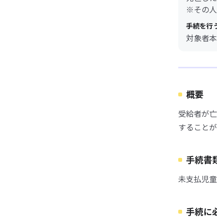
※その人
手続を行
対象者本
概要
受給者が亡
することが
手続書
未支払児童
手続に