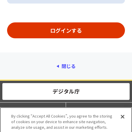
閉じる
動作環境
個人情報保護
By clicking “Accept All Cookies”, you agree to the storing
of cookies on your device to enhance site navigation,
利用規約
アクセシビリティ
analyze site usage, and assist in our marketing efforts.