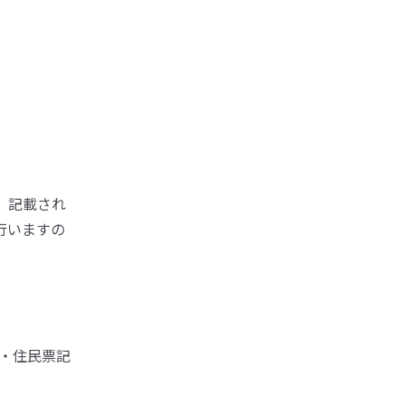
、記載され
行いますの
・住民票記