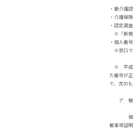
・要介護認
・介護保険
・認定調査
※「新規
・個人番
※窓口で
※ 平成2
た番号が正
で、次のも
ア 被保
個人番号
載事項証明