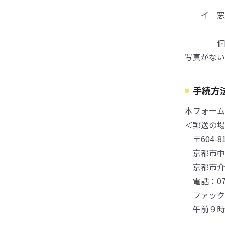
イ 窓口
個人番号
写真がない
手続方
本フォーム
＜郵送の場
〒604-81
京都市中
京都市介
電話：075-
ファックス：
午前９時