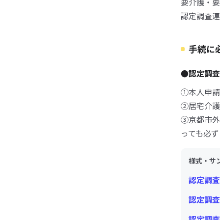
要介護・要
認定調査連
手続に
●認定調
①本人申請
②居宅介護
③京都市外
っても必ず
様式・サ
認定調査
認定調査
認定調査