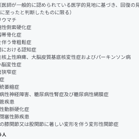
ん（医師が一般的に認められている医学的見地に基づき、回復の
に至ったと判断したものに限る）
節リウマチ
萎縮性側索硬化症
縦靱帯骨化症
折を伴う骨粗鬆症
老期における認知症
行性核上性麻痺、大脳皮質基底核変性症およびパーキンソン病
髄小脳変性症
柱管狭窄症
老症
系統萎縮症
糖尿病性神経障害、糖尿病性腎症及び糖尿病性網膜症
血管疾患
閉塞性動脈硬化症
慢性閉塞性肺疾患
両側の膝関節又は股関節に著しい変形を伴う変形性関節症
う人