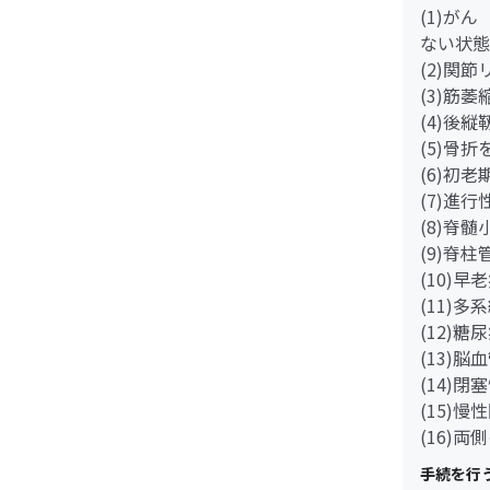
(1)が
ない状態
(2)関
(3)筋
(4)後
(5)骨
(6)初
(7)進
(8)脊
(9)脊
(10)早
(11)多
(12)
(13)脳
(14)
(15)
(16)
手続を行