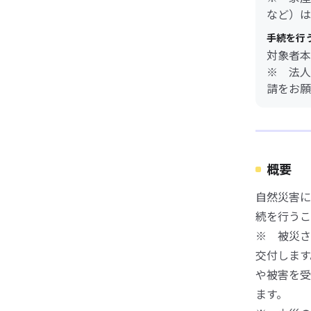
など）は
手続を行
対象者本
※ 法人
請をお願
概要
自然災害に
続を行うこ
※ 被災さ
交付します
や被害を受
ます。