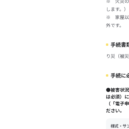
※ 火災の
します。）
※ 家屋以
外です。
手続書
り災（被災
手続に
●被害状
は必須）に
（「電子申
ださい。
様式・サ