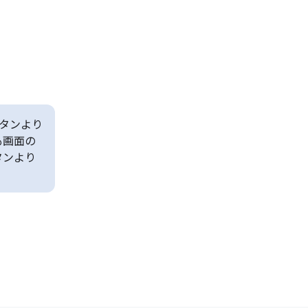
タンより
も画面の
タンより