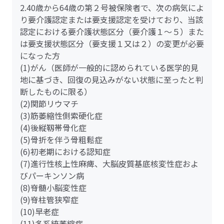
2.40歳から64歳の第２号被保険者で、次の病気によ
り要介護認定または要支援認定を受けており、当該
認定における要介護状態区分（要介護１～５）また
は要支援状態区分（要支援１又は２）の変更が必要
になった方
(1)がん（医師が一般的に認められている医学的見
地に基づき、回復の見込みがない状態に至ったと判
断したものに限る）
(2)関節リウマチ
(3)筋萎縮性側索硬化症
(4)後縦靱帯骨化症
(5)骨折を伴う骨粗鬆症
(6)初老期における認知症
(7)進行性核上性麻痺、大脳皮質基底核変性症およ
びパーキンソン病
(8)脊髄小脳変性症
(9)脊柱管狭窄症
(10)早老症
(11)多系統萎縮症