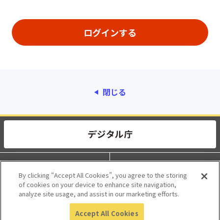
閉じる
動作環境
個人情報保護
By clicking “Accept All Cookies”, you agree to the storing
of cookies on your device to enhance site navigation,
利用規約
アクセシビリティ
analyze site usage, and assist in our marketing efforts.
Accept All Cookies
© 2017 Digital Agency, Government of Japan.