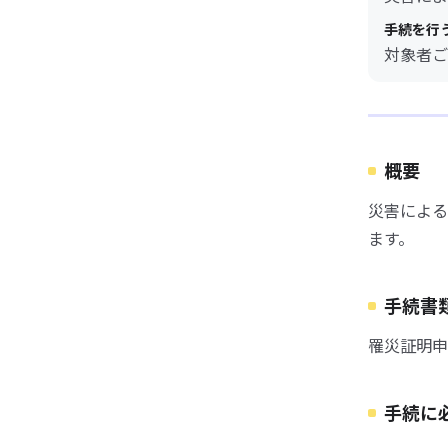
手続を行
対象者ご
概要
災害による
ます。
手続書
罹災証明申
手続に