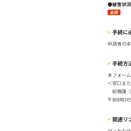
●被害状況
必須
手続に
申請者の本
手続方
本フォーム
＜窓口また
総務課（役
午前8時3
関連リ
ぴったりサ