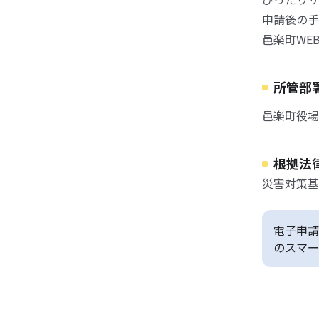
申請後の手
邑楽町WE
所管部
邑楽町役場 総
根拠法
災害対策基
電子申請
のスマー