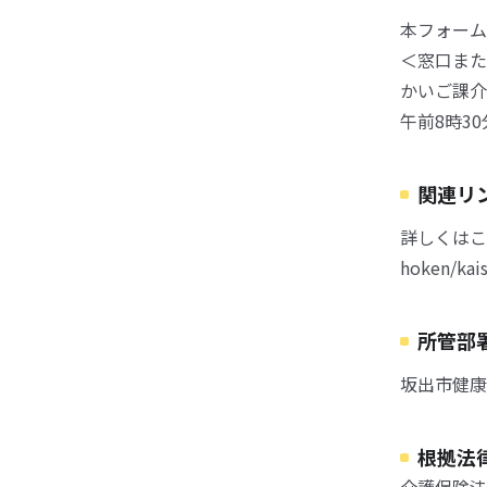
本フォーム
＜窓口また
かいご課介
午前8時3
関連リ
詳しくはこちら 
hoken/ka
所管部
坂出市健康
根拠法