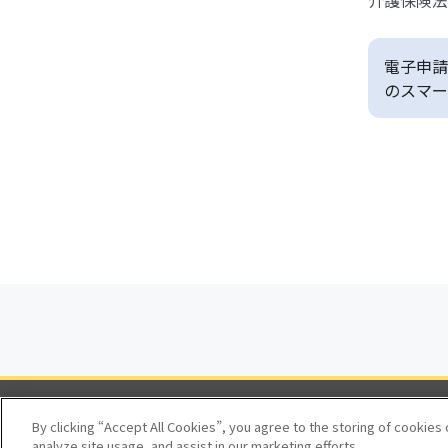
介護保険法
電子申請
のスマー
By clicking “Accept All Cookies”, you agree to the storing of cookies
analyze site usage, and assist in our marketing efforts.