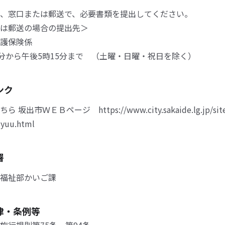
、窓口または郵送で、必要書類を提出してください。
は郵送の場合の提出先＞
護保険係
0分から午後5時15分まで （土曜・日曜・祝日を除く）
ンク
坂出市ＷＥＢページ https://www.city.sakaide.lg.jp/site/
isyuu.html
署
福祉部かいご課
律・条例等