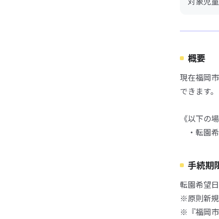
対象児童
概要
現在福岡市
できます。
《以下の場
・転園希
手続期
転園希望日
※原則新規
※『福岡市