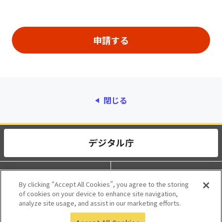
閉じる
動作環境
個人情報保護
By clicking “Accept All Cookies”, you agree to the storing
of cookies on your device to enhance site navigation,
利用規約
アクセシビリティ
analyze site usage, and assist in our marketing efforts.