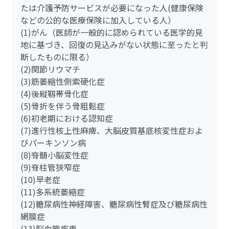
たは介護予防サービスが必要になった人(健康保険
などの公的な医療保険に加入している人）
(1)がん（医師が一般的に認められている医学的見
地に基づき、回復の見込みがない状態に至ったと判
断したものに限る）
(2)関節リウマチ
(3)筋萎縮性側索硬化症
(4)後縦靱帯骨化症
(5)骨折を伴う骨粗鬆症
(6)初老期における認知症
(7)進行性核上性麻痺、大脳皮質基底核変性症およ
びパーキンソン病
(8)脊髄小脳変性症
(9)脊柱管狭窄症
(10)早老症
(11)多系統萎縮症
(12)糖尿病性神経障害、糖尿病性腎症及び糖尿病性
網膜症
(13)脳血管疾患