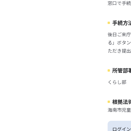
窓口で手続
手続方
後日ご来庁
る」ボタン
ただき提出
所管部
くらし部 子
根拠法
海南市児童
ログイン