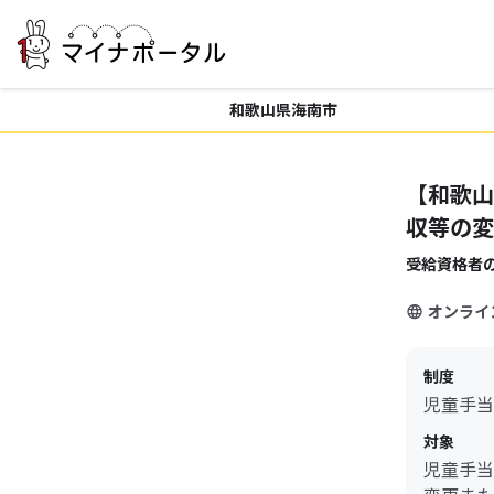
和歌山県海南市
【和歌山
収等の変
受給資格者
オンライ
制度
児童手当
対象
児童手当