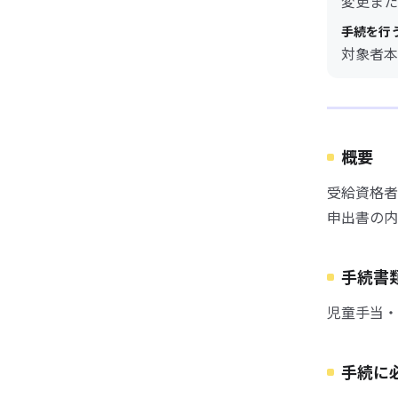
変更また
手続を行
対象者本
概要
受給資格者
申出書の内
手続書
児童手当・
手続に