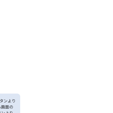
タンより
も画面の
タンより