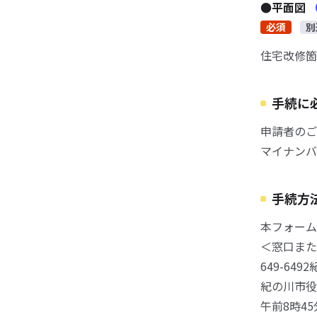
●平面図
必須
別
住宅改修箇
手続に
申請者のご
マイナンバ
手続方
本フォーム
＜窓口また
649-64
紀の川市役
午前8時4