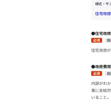
様式・サ
住宅改修理
●住宅改
必須
別
住宅改修が
●改修費
必須
別
内訳がわか
事に支給対
いること。