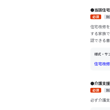
●当該住
必須
別
住宅改修を
する家族で
認できる書
様式・サ
住宅改修
●介護支
必須
別
必ず介護支