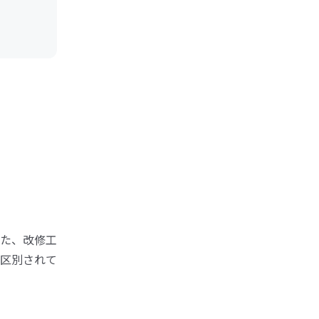
た、改修工
区別されて