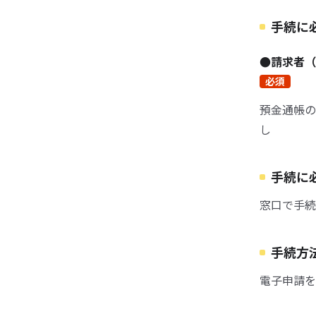
手続に
●請求者（
必須
預金通帳の
し
手続に
窓口で手続
手続方
電子申請を