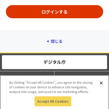
閉じる
動作環境
個人情報保護
By clicking “Accept All Cookies”, you agree to the storing
of cookies on your device to enhance site navigation,
利用規約
アクセシビリティ
analyze site usage, and assist in our marketing efforts.
Accept All Cookies
© 2017 Digital Agency, Government of Japan.