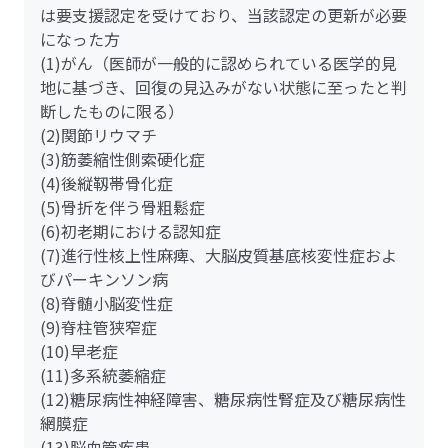
は要支援認定を受けており、当該認定の更新が必要
になった方
(1)がん（医師が一般的に認められている医学的見
地に基づき、回復の見込みがない状態に至ったと判
断したものに限る）
(2)関節リウマチ
(3)筋萎縮性側索硬化症
(4)後縦靱帯骨化症
(5)骨折を伴う骨粗鬆症
(6)初老期における認知症
(7)進行性核上性麻痺、大脳皮質基底核変性症およ
びパーキンソン病
(8)脊髄小脳変性症
(9)脊柱管狭窄症
(10)早老症
(11)多系統萎縮症
(12)糖尿病性神経障害、糖尿病性腎症及び糖尿病性
網膜症
(13)脳血管疾患