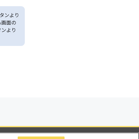
タンより
も画面の
タンより
ビリティ