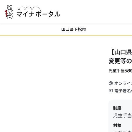
山口県下松市
【山口県
変更等の
児童手当受
オンライ
電子署名
制度
児童手当
対象