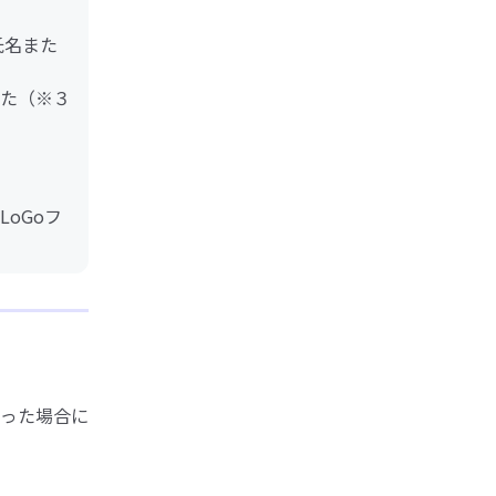
氏名また
た（※３
oGoフ
った場合に