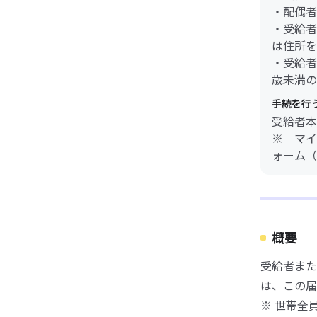
・配偶者
・受給者
は住所を
・受給者
歳未満の
手続を行
受給者本
※ マイ
ォーム（
概要
受給者また
は、この届
※ 世帯全