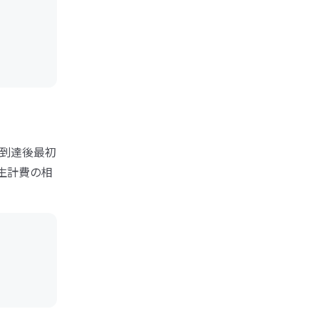
歳到達後最初
生計費の相