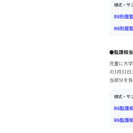
様式・サ
R6別居監
R6別居
●監護相
児童に大学
の3月31
当部分を負
様式・サ
R6監護
R6監護