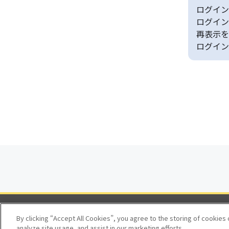
ログイン
ログイン
再表示を
ログイン
By clicking “Accept All Cookies”, you agree to the storing of cookies
analyze site usage, and assist in our marketing efforts.