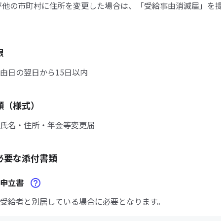
が他の市町村に住所を変更した場合は、「受給事由消滅届」を
限
由日の翌日から15日以内
類（様式）
氏名・住所・年金等変更届
必要な添付書類
護申立書
受給者と別居している場合に必要となります。