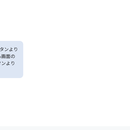
タンより
も画面の
タンより