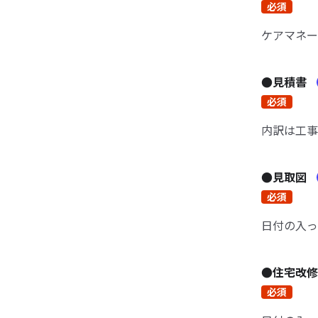
必須
ケアマネー
●見積書
必須
内訳は工事
●見取図
必須
日付の入っ
●住宅改
必須