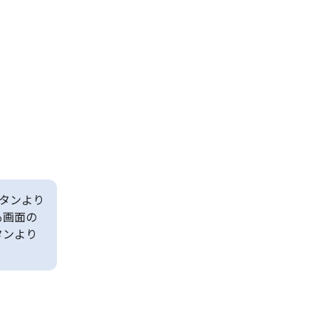
タンより
も画面の
タンより