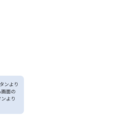
タンより
も画面の
タンより