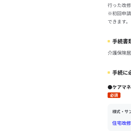
行った改修
※初回申請
できます。
手続書
介護保険居
手続に
●ケアマネ
必須
様式・サ
住宅改修