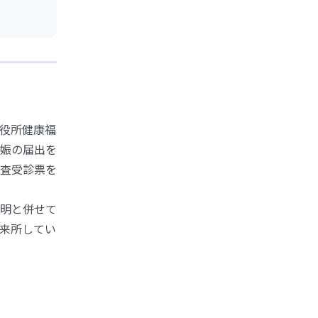
役所健康福
娠の届出を
査受診票を
明と併せて
来所してい