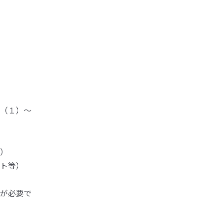
（１）～
）
ト等）
が必要で