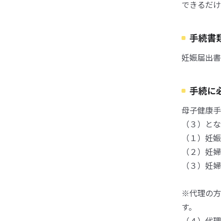
できるだけ
手続書
妊娠届出書
手続に
母子健康手
（３）とな
（１）妊娠
（２）妊婦
（３）妊婦
※代理の方
す。
（４）代理