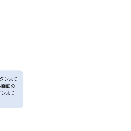
タンより
も画面の
タンより