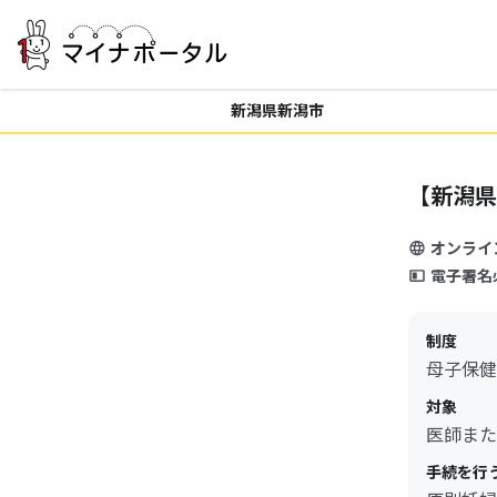
新潟県新潟市
【新潟県
オンライ
電子署名
制度
母子保健
対象
医師また
手続を行