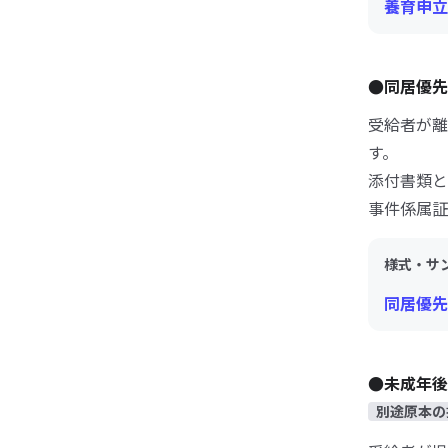
養育申立書
●同居優先
受給者が離
す。
添付書類と
事件係属証
様式・サ
同居優先
●未成年後
別途原本の