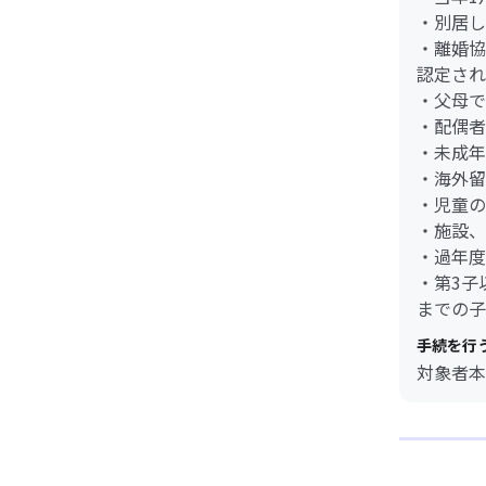
・別居し
・離婚協
認定され
・父母で
・配偶者
・未成年
・海外留
・児童の
・施設、
・過年度
・第3子
までの子
手続を行
対象者本