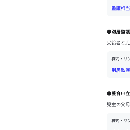
監護相当
●別居監護
受給者と児
様式・サ
別居監護
●養育申立
児童の父母
様式・サ