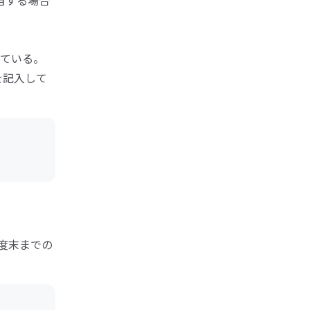
当する場合
ている。
を記入して
年度末までの