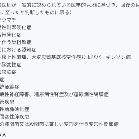
ん（医師が一般的に認められている医学的見地に基づき、回復の
に至ったと判断したものに限る）
節リウマチ
萎縮性側索硬化症
縦靱帯骨化症
折を伴う骨粗鬆症
老期における認知症
行性核上性麻痺、大脳皮質基底核変性症およびパーキンソン病
髄小脳変性症
柱管狭窄症
老症
系統萎縮症
糖尿病性神経障害、糖尿病性腎症及び糖尿病性網膜症
血管疾患
閉塞性動脈硬化症
慢性閉塞性肺疾患
両側の膝関節又は股関節に著しい変形を伴う変形性関節症
う人