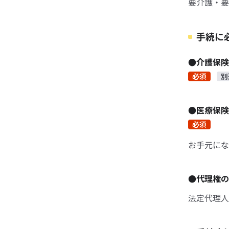
要介護・要
手続に
●介護保
必須
別
●医療保
必須
お手元にな
●代理権の
法定代理人