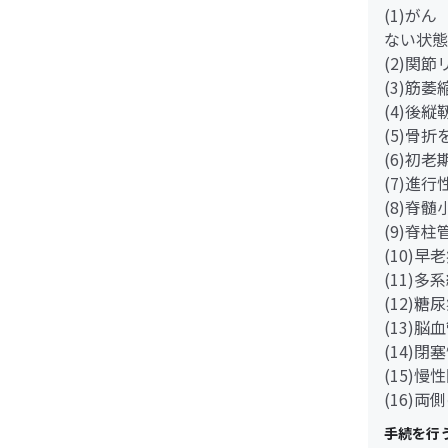
(1)が
ない状態
(2)関
(3)筋
(4)後
(5)骨
(6)初
(7)進
(8)脊
(9)脊
(10)早
(11)多
(12)
(13)脳
(14)
(15)
(16)
手続を行