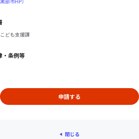
黒部市HP）
署
こども支援課
律・条例等
閉じる