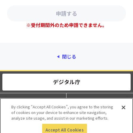
※受付期間外のため申請できません。
閉じる
動作環境
個人情報保護
By clicking “Accept All Cookies”, you agree to the storing
of cookies on your device to enhance site navigation,
利用規約
アクセシビリティ
analyze site usage, and assist in our marketing efforts.
Accept All Cookies
© 2017 Digital Agency, Government of Japan.