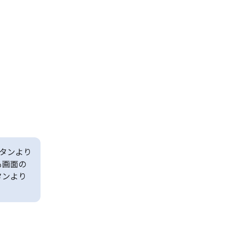
タンより
も画面の
タンより