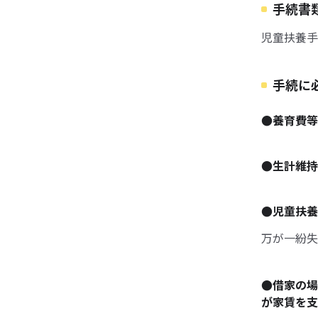
手続書
児童扶養手
手続に
●養育費等
●生計維持
●児童扶養
万が一紛失
●借家の場
が家賃を支