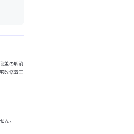
段差の解消
宅改修着工
せん。