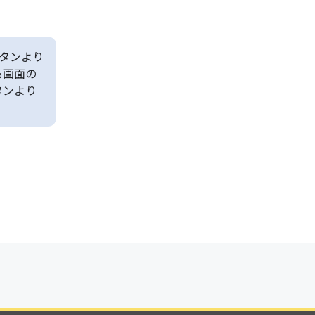
タンより
も画面の
タンより