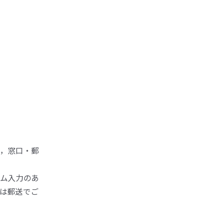
，窓口・郵
ム入力のあ
は郵送でご