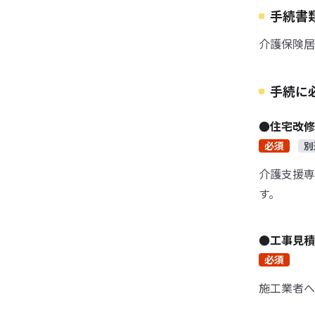
手続書
介護保険居
手続に
●住宅改修
必須
別
介護支援専
す。
●工事見積
必須
施工業者へ