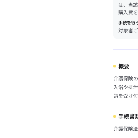
は、当該
購入費を
手続を行
対象者ご
概要
介護保険の
入浴や排泄
請を受け付
手続書
介護保険法