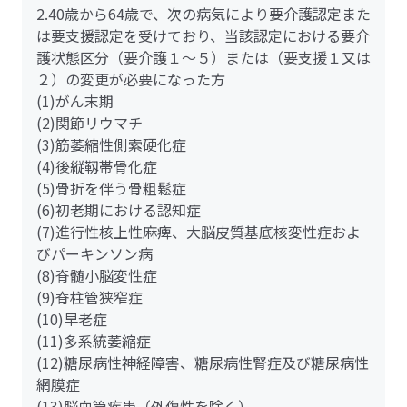
2.40歳から64歳で、次の病気により要介護認定また
は要支援認定を受けており、当該認定における要介
護状態区分（要介護１～５）または（要支援１又は
２）の変更が必要になった方
(1)がん末期
(2)関節リウマチ
(3)筋萎縮性側索硬化症
(4)後縦靱帯骨化症
(5)骨折を伴う骨粗鬆症
(6)初老期における認知症
(7)進行性核上性麻痺、大脳皮質基底核変性症およ
びパーキンソン病
(8)脊髄小脳変性症
(9)脊柱管狭窄症
(10)早老症
(11)多系統萎縮症
(12)糖尿病性神経障害、糖尿病性腎症及び糖尿病性
網膜症
(13)脳血管疾患（外傷性を除く）