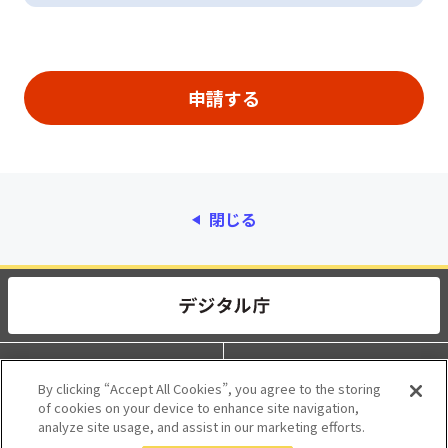
閉じる
動作環境
個人情報保護
By clicking “Accept All Cookies”, you agree to the storing
of cookies on your device to enhance site navigation,
利用規約
アクセシビリティ
analyze site usage, and assist in our marketing efforts.