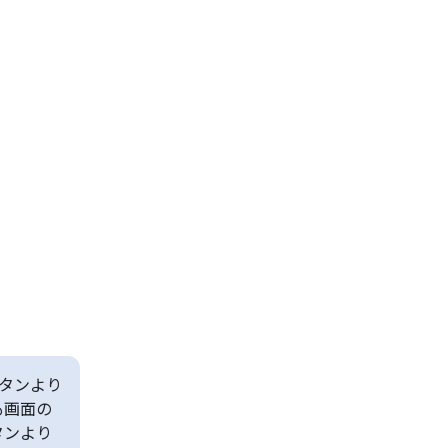
タンより
も画面の
タンより