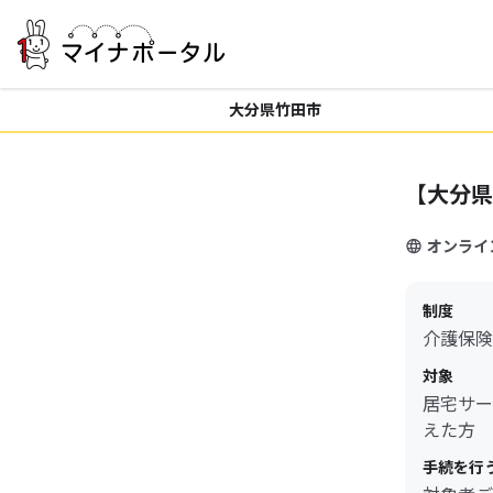
大分県竹田市
【大分県
オンライ
制度
介護保険
対象
居宅サー
えた方
手続を行