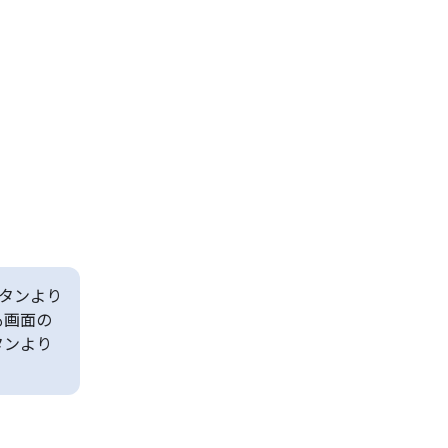
タンより
も画面の
タンより