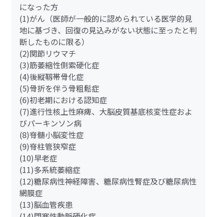
になった方
(1)がん（医師が一般的に認められている医学的見
地に基づき、回復の見込みがない状態に至ったと判
断したものに限る）
(2)関節リウマチ
(3)筋萎縮性側索硬化症
(4)後縦靱帯骨化症
(5)骨折を伴う骨粗鬆症
(6)初老期における認知症
(7)進行性核上性麻痺、大脳皮質基底核変性症およ
びパーキンソン病
(8)脊髄小脳変性症
(9)脊柱管狭窄症
(10)早老症
(11)多系統萎縮症
(12)糖尿病性神経障害、糖尿病性腎症及び糖尿病性
網膜症
(13)脳血管疾患
(14)閉塞性動脈硬化症