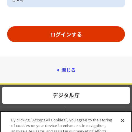
閉じる
動作環境
個人情報保護
By clicking “Accept All Cookies”, you agree to the storing
of cookies on your device to enhance site navigation,
利用規約
アクセシビリティ
analyze site usage, and assist in our marketing efforts.